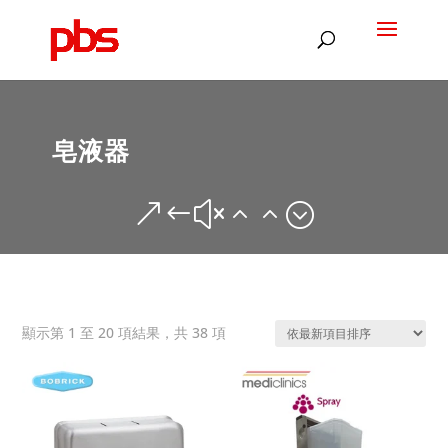
Products
search
皂液器
&#x22;
依
顯示第 1 至 20 項結果，共 38 項
熱
銷
度
排