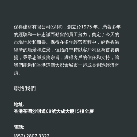
保得建材有限公司(保得)，創立於1975 年。憑著多年
的經驗和一班忠誠而勤奮的員工努力，奠定了今天的
市場地位和商譽。保得在多年經營歷程中，經過香港
經濟的順景和逆景，但始終堅持以客戶利益為首要前
提，秉承忠誠服務宗旨，獲得客戶的信任和支持，讓
我們能夠和香港這個大都會城市一起成長創造經濟奇
蹟。
聯絡我們
地址:
香港荃灣沙咀道68號大成大廈15樓全層
電話:
(852) 2807 3322