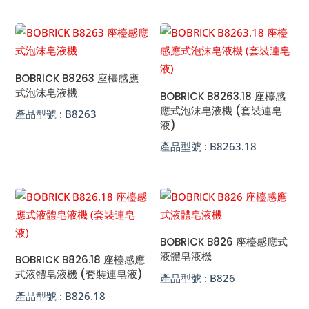
BOBRICK B8263 座檯感應
式泡沫皂液機
BOBRICK B8263.18 座檯感
應式泡沫皂液機 (套裝連皂
產品型號 :
B8263
液)
產品型號 :
B8263.18
BOBRICK B826 座檯感應式
液體皂液機
BOBRICK B826.18 座檯感應
式液體皂液機 (套裝連皂液)
產品型號 :
B826
產品型號 :
B826.18