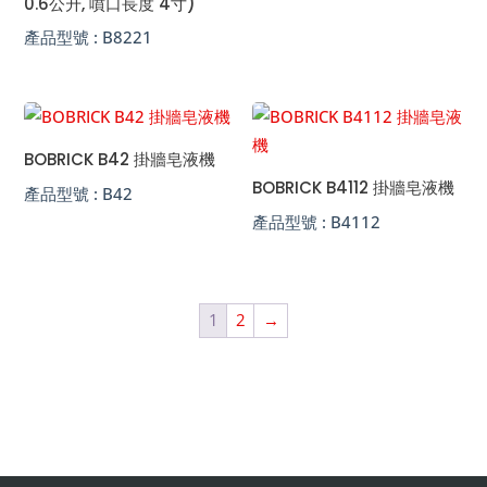
0.6公升, 噴口長度 4寸)
產品型號 :
B8221
BOBRICK B42 掛牆皂液機
BOBRICK B4112 掛牆皂液機
產品型號 :
B42
產品型號 :
B4112
1
2
→