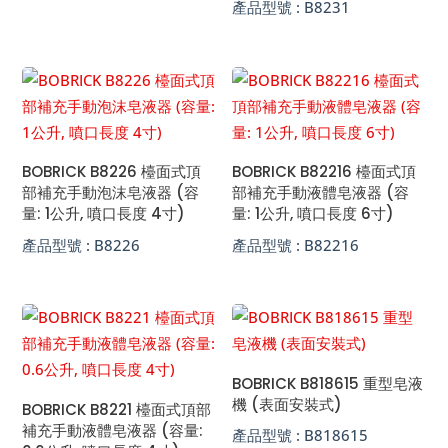
產品型號 :
B8231
BOBRICK B8226 檯面式頂
BOBRICK B82216 檯面式頂
部補充手動泡沫皂液器 (容
部補充手動液體皂液器 (容
量: 1公升, 噴口長度 4寸)
量: 1公升, 噴口長度 6寸)
產品型號 :
B8226
產品型號 :
B82216
BOBRICK B818615 重型皂液
機 (表面安裝式)
BOBRICK B8221 檯面式頂部
補充手動液體皂液器 (容量:
產品型號 :
B818615