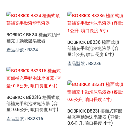
BOBRICK B824 檯面式頂部
補充手動液體皂液器
BOBRICK B8236 檯面式頂
部補充手動泡沫皂液器 (容
產品型號 :
B824
量: 1公升, 噴口長度 6寸)
產品型號 :
B8236
BOBRICK B82316 檯面式頂
部補充手動泡沫皂液器 (容
量: 0.6公升, 噴口長度 6寸)
BOBRICK B8231 檯面式頂部
補充手動泡沫皂液器 (容量:
產品型號 :
B82316
0.6公升, 噴口長度 4寸)