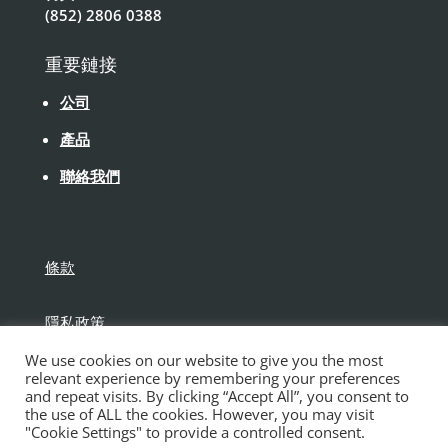
(852) 2806 0388
重要鏈接
公司
產品
聯絡我們
條款
隱私政策
We use cookies on our website to give you the most
免責聲明
relevant experience by remembering your preferences
and repeat visits. By clicking “Accept All”, you consent to
the use of ALL the cookies. However, you may visit
"Cookie Settings" to provide a controlled consent.