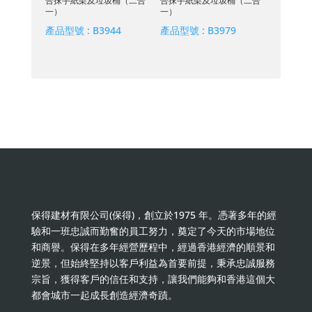
合抹手紙架及垃圾桶（二合
合抹手紙架及垃圾桶（二合
一）
一）
產品型號 :
B3944
產品型號 :
B3979
保得建材有限公司(保得)，創立於1975 年。憑著多年的經
驗和一班忠誠而勤奮的員工努力，奠定了今天的市場地位
和商譽。保得在多年經營歷程中，經過香港經濟的順景和
逆景，但始終堅持以客戶利益為首要前提，秉承忠誠服務
宗旨，獲得客戶的信任和支持，讓我們能夠和香港這個大
都會城市一起成長創造經濟奇蹟。