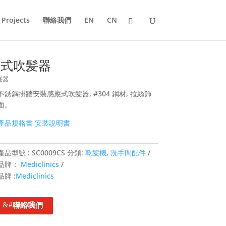
Projects
聯絡我們
EN
CN
牆感應式吹髪器
吹髪器
不銹鋼掛牆安裝感應式吹髪器, #304 鋼材, 拉絲飾
面。
產品規格書
安裝說明書
產品型號 :
SC0009CS
分類:
乾髪機
,
洗手間配件
品牌：
Mediclinics
品牌 :
Mediclinics
聯絡我們