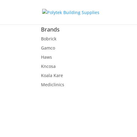
Brands
Bobrick
Gamco
Haws
Kncosa
Koala Kare
Mediclinics