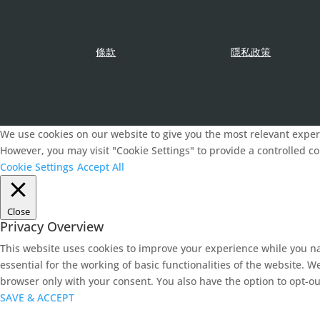
條款
隱私政策
We use cookies on our website to give you the most relevant experi
However, you may visit "Cookie Settings" to provide a controlled c
Cookie Settings
Accept All
Close
Privacy Overview
This website uses cookies to improve your experience while you na
essential for the working of basic functionalities of the website. 
browser only with your consent. You also have the option to opt-ou
SAVE & ACCEPT