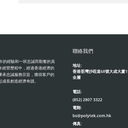
聯絡我們
著多年的經驗和一班忠誠而勤奮的員
地址:
年經營歷程中，經過香港經濟的
香港荃灣沙咀道68號大成大廈1
秉承忠誠服務宗旨，獲得客戶的
全層
起成長創造經濟奇蹟。
電話:
(852) 2807 3322
電郵:
bs@polytek.com.hk
傳真: