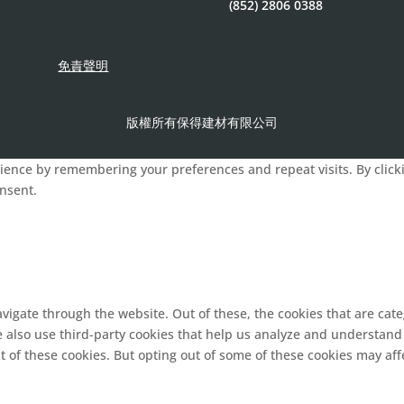
(852) 2806 0388
免責聲明
版權所有保得建材有限公司
ence by remembering your preferences and repeat visits. By clickin
onsent.
vigate through the website. Out of these, the cookies that are cat
We also use third-party cookies that help us analyze and understand
t of these cookies. But opting out of some of these cookies may af