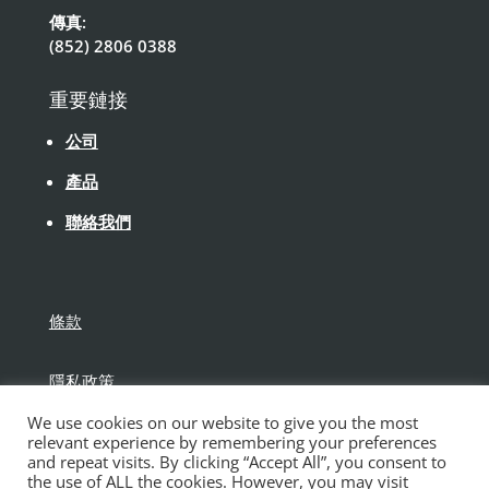
傳真:
(852) 2806 0388
重要鏈接
公司
產品
聯絡我們
條款
隱私政策
We use cookies on our website to give you the most
免責聲明
relevant experience by remembering your preferences
and repeat visits. By clicking “Accept All”, you consent to
the use of ALL the cookies. However, you may visit