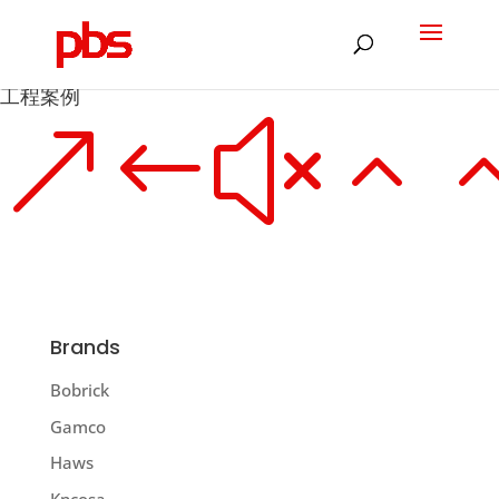
Products
search
工程案例
&#x2
Brands
Bobrick
Gamco
Haws
Kncosa