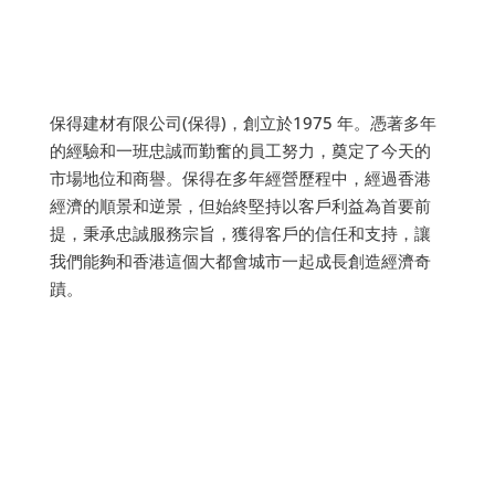
保得建材有限公司(保得)，創立於1975 年。憑著多年
的經驗和一班忠誠而勤奮的員工努力，奠定了今天的
市場地位和商譽。保得在多年經營歷程中，經過香港
經濟的順景和逆景，但始終堅持以客戶利益為首要前
提，秉承忠誠服務宗旨，獲得客戶的信任和支持，讓
我們能夠和香港這個大都會城市一起成長創造經濟奇
蹟。
聯絡我們
地址:
香港荃灣沙咀道68號大成大廈15樓全層