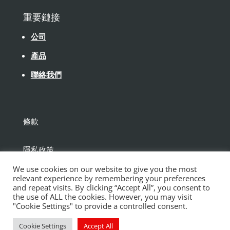
重要鏈接
公司
產品
聯絡我們
條款
隱私政策
We use cookies on our website to give you the most
免責聲明
relevant experience by remembering your preferences
and repeat visits. By clicking “Accept All”, you consent to
the use of ALL the cookies. However, you may visit
"Cookie Settings" to provide a controlled consent.
Cookie Settings
Accept All
版權所有保得建材有限公司