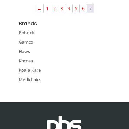
←
1
2
3
4
5
6
7
Brands
Bobrick
Gamco
Haws
Kncosa
Koala Kare
Mediclinics