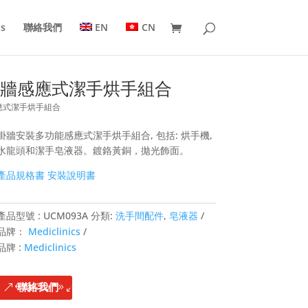
ts
聯絡我們
EN
CN
多用途掛牆感應式潔手烘手組合
牆感應式潔手烘手組合
掛牆安裝多功能感應式潔手烘手組合, 包括: 烘手機,
水龍頭和潔手皂液器。鍍鉻黃銅，拋光飾面。
產品規格書
安裝說明書
產品型號 :
UCM093A
分類:
洗手間配件
,
皂液器
品牌：
Mediclinics
品牌 :
Mediclinics
聯絡我們