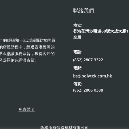
聯絡我們
地址:
香港荃灣沙咀道68號大成大廈1
全層
著多年的經驗和一班忠誠而勤奮的員
年經營歷程中，經過香港經濟的
電話:
秉承忠誠服務宗旨，獲得客戶的
(852) 2807 3322
起成長創造經濟奇蹟。
電郵:
bs@polytek.com.hk
傳真:
(852) 2806 0388
免責聲明
版權所有保得建材有限公司