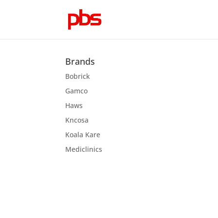
Brands
Bobrick
Gamco
Haws
Kncosa
Koala Kare
Mediclinics