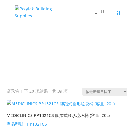
Products
search
垃圾桶
&#x22;
依
顯示第 1 至 20 項結果，共 39 項
熱
銷
度
MEDICLINICS PP1321CS 腳踏式圓形垃圾桶 (容量: 20L)
排
產品型號 :
PP1321CS
序