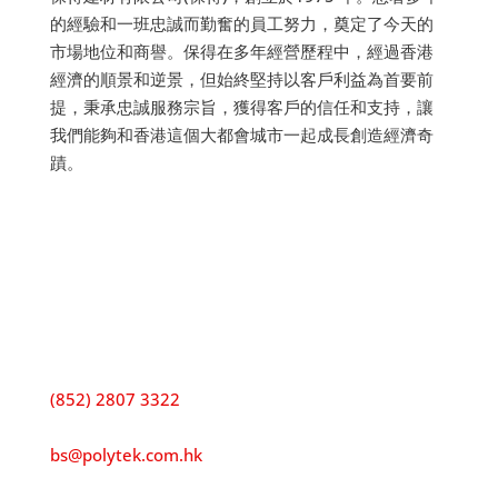
的經驗和一班忠誠而勤奮的員工努力，奠定了今天的
市場地位和商譽。保得在多年經營歷程中，經過香港
經濟的順景和逆景，但始終堅持以客戶利益為首要前
提，秉承忠誠服務宗旨，獲得客戶的信任和支持，讓
我們能夠和香港這個大都會城市一起成長創造經濟奇
蹟。
聯絡我們
地址:
香港荃灣沙咀道68號大成大廈15樓全層
電話:
(852) 2807 3322
電郵:
bs@polytek.com.hk
傳真: