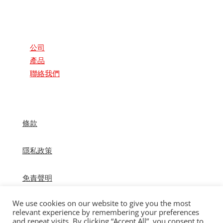
(852) 2806 0388
重要鏈接
公司
產品
聯絡我們
條款
隱私政策
免責聲明
We use cookies on our website to give you the most
relevant experience by remembering your preferences
and repeat visits. By clicking “Accept All”, you consent to