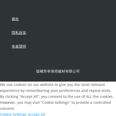
條款
隱私政策
免責聲明
版權所有保得建材有限公司
We use cookies on our website to give you the most relevant
experience by remembering your preferences and repeat visits.
By clicking “Accept All”, you consent to the use of ALL the cookies.
However, you may visit "Cookie Settings" to provide a controlled
consent.
Cookie Settings
Accept All