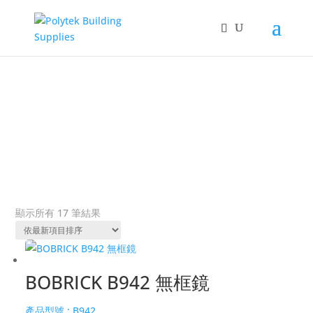
鏡
&#x22;
依
顯示所有 17 筆結果
熱
銷
度
BOBRICK B942 無框鏡
排
序
產品型號 :
B942