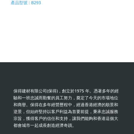
產品型號 :
B293
保得建材有限公司(保得)，創立於1975 年。憑著多年的經
驗和一班忠誠而勤奮的員工努力，奠定了今天的市場地位
和商譽。保得在多年經營歷程中，經過香港經濟的順景和
逆景，但始終堅持以客戶利益為首要前提，秉承忠誠服務
宗旨，獲得客戶的信任和支持，讓我們能夠和香港這個大
都會城市一起成長創造經濟奇蹟。