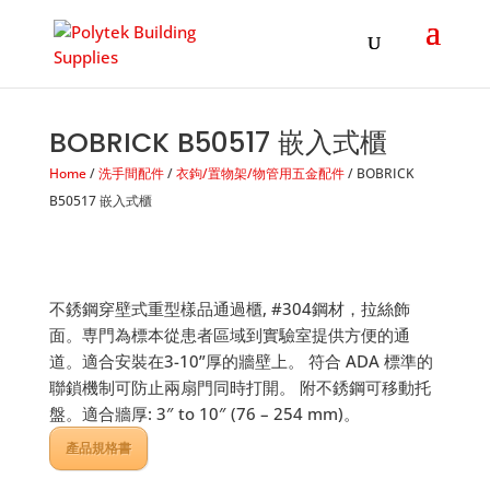
Products
search
BOBRICK B50517 嵌入式櫃
Home
/
洗手間配件
/
衣鉤/置物架/物管用五金配件
/ BOBRICK
B50517 嵌入式櫃
不銹鋼穿壁式重型樣品通過櫃, #304鋼材，拉絲飾
面。専門為標本從患者區域到實驗室提供方便的通
道。適合安裝在3-10”厚的牆壁上。 符合 ADA 標準的
聯鎖機制可防止兩扇門同時打開。 附不銹鋼可移動托
盤。適合牆厚: 3″ to 10″ (76 – 254 mm)。
產品規格書