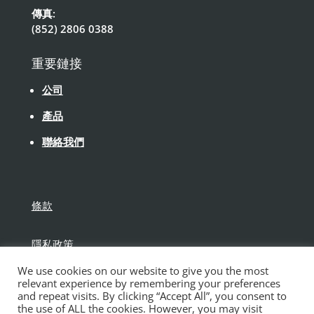
傳真:
(852) 2806 0388
重要鏈接
公司
產品
聯絡我們
條款
隱私政策
We use cookies on our website to give you the most
免責聲明
relevant experience by remembering your preferences
and repeat visits. By clicking “Accept All”, you consent to
the use of ALL the cookies. However, you may visit