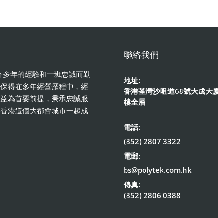
聯絡我們
憑著多年的經驗和一班忠誠而勤
地址:
。保得在多年經營歷程中，經
香港荃灣沙咀道68號大成大廈
利益為首要前提，秉承忠誠服
樓全層
和香港這個大都會城市一起成
電話:
(852) 2807 3322
電郵:
bs@polytek.com.hk
傳真:
(852) 2806 0388