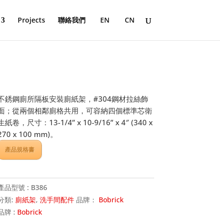
Projects
聯絡我們
EN
CN
不銹鋼廁所隔板安裝廁紙架，#304鋼材拉絲飾
面；從兩個相鄰廁格共用，可容納四個標準芯衛
生紙卷，尺寸：13-1/4” x 10-9/16” x 4″ (340 x
270 x 100 mm)。
產品規格書
產品型號 :
B386
分類:
廁紙架
,
洗手間配件
品牌：
Bobrick
品牌 :
Bobrick