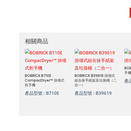
相關商品
BO
手
BOBRICK B710E
BOBRICK B39619 掛墻式
CompacDryer™ 掛墻式
組合抹手紙架及垃圾桶（二
產
乾手機
合一）
產品型號 :
B710E
產品型號 :
B39619