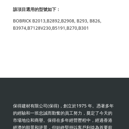
該項目選用的型號如下：
BOBRICK B2013,B2892,B2908, B293, B826,
B3974,B7128V230,B5191,B270,B301
保得建材有限公司(保得)，創立於1975 年。憑著多年
的經驗和一班忠誠而勤奮的員工努力，奠定了今天的
市場地位和商譽。保得在多年經營歷程中，經過香港
經濟的順景和逆景，但始終堅持以客戶利益為首要前