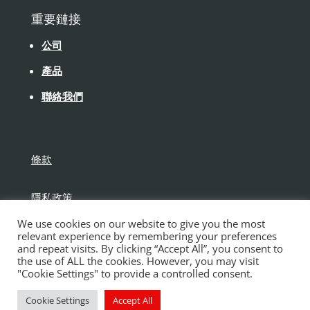
重要鏈接
公司
產品
聯絡我們
條款
隱私政策
We use cookies on our website to give you the most
免責聲明
relevant experience by remembering your preferences
and repeat visits. By clicking “Accept All”, you consent to
the use of ALL the cookies. However, you may visit
"Cookie Settings" to provide a controlled consent.
Cookie Settings
Accept All
版權所有保得建材有限公司