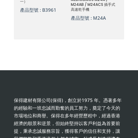
一）
M24AB / M24ACS 插手式
產品型號 :
B3961
高速乾手機
產品型號 :
M24A
保得建材有限公司(保得)，創立於1975 年。憑著多年
的經驗和一班忠誠而勤奮的員工努力，奠定了今天的
市場地位和商譽。保得在多年經營歷程中，經過香港
經濟的順景和逆景，但始終堅持以客戶利益為首要前
提，秉承忠誠服務宗旨，獲得客戶的信任和支持，讓