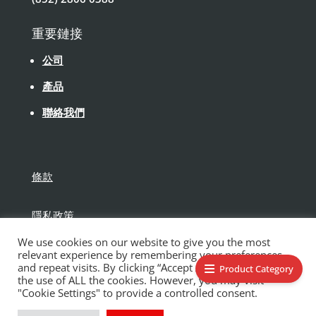
重要鏈接
公司
產品
聯絡我們
條款
隱私政策
We use cookies on our website to give you the most
免責聲明
relevant experience by remembering your preferences
and repeat visits. By clicking “Accept All”, you consent to
Product Category
the use of ALL the cookies. However, you may visit
"Cookie Settings" to provide a controlled consent.