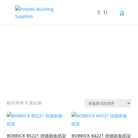
Products
search
SEAT-COVER DISPENSERS
&#x22;
依
顯示所有 5 筆結果
熱
銷
度
排
BOBRICK B5221 掛牆廁板紙架
BOBRICK B4221 掛牆廁板紙架
序