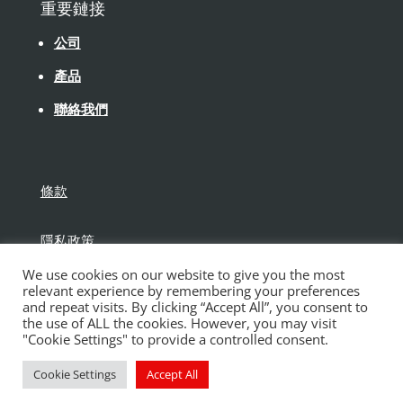
重要鏈接
公司
產品
聯絡我們
條款
隱私政策
We use cookies on our website to give you the most
免責聲明
relevant experience by remembering your preferences
and repeat visits. By clicking “Accept All”, you consent to
the use of ALL the cookies. However, you may visit
"Cookie Settings" to provide a controlled consent.
Cookie Settings
Accept All
版權所有保得建材有限公司