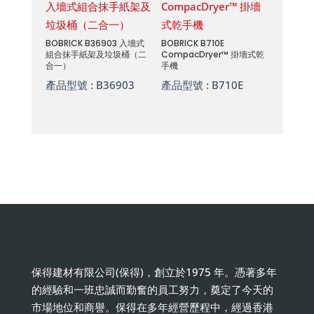
BOBRICK B36903 入墻式
BOBRICK B710E
組合抹手紙架及垃圾桶（二
CompacDryer™ 掛墻式乾
合一）
手機
產品型號 :
B36903
產品型號 :
B710E
保得建材有限公司(保得)，創立於1975 年。憑著多年
的經驗和一班忠誠而勤奮的員工努力，奠定了今天的
市場地位和商譽。保得在多年經營歷程中，經過香港