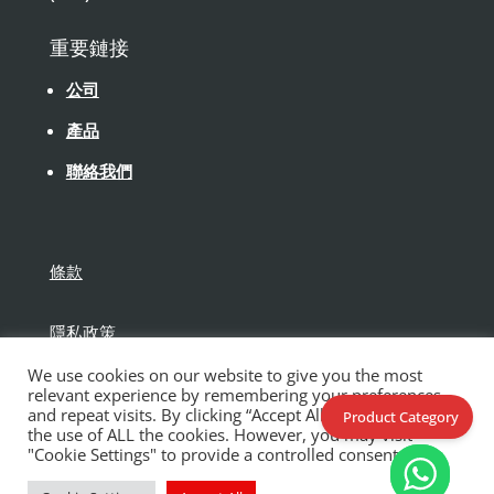
重要鏈接
公司
產品
聯絡我們
條款
隱私政策
We use cookies on our website to give you the most
免責聲明
relevant experience by remembering your preferences
and repeat visits. By clicking “Accept All”, you consent to
Product Category
the use of ALL the cookies. However, you may visit
"Cookie Settings" to provide a controlled consent.