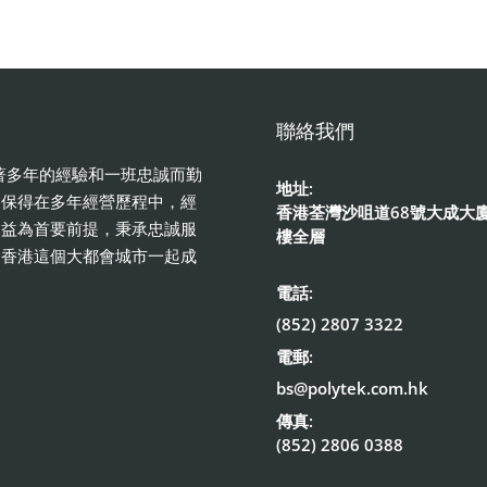
聯絡我們
憑著多年的經驗和一班忠誠而勤
地址:
。保得在多年經營歷程中，經
香港荃灣沙咀道68號大成大廈
利益為首要前提，秉承忠誠服
樓全層
和香港這個大都會城市一起成
電話:
(852) 2807 3322
電郵:
bs@polytek.com.hk
傳真:
(852) 2806 0388