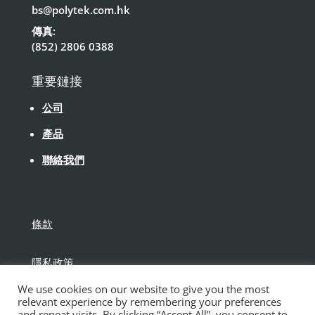
bs@polytek.com.hk
傳真:
(852) 2806 0388
重要鏈接
公司
產品
聯絡我們
條款
隱私政策
We use cookies on our website to give you the most
免責聲明
relevant experience by remembering your preferences
and repeat visits. By clicking “Accept All”, you consent to