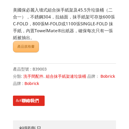
美國保必麗入墻式組合抹手紙架及45.5升垃圾桶（二
合一），不銹鋼304，拉絲面，抹手紙架可存放600張
C-FOLD，800張M-FOLD或1100張SINGLE-FOLD 抹
手紙，內置TowelMate®出紙器，確保每次只有一張
紙被抽出。
產品規格書
產品型號 :
B39003
分類:
洗手間配件
,
組合抹手紙架連垃圾桶
品牌：
Bobrick
品牌 :
Bobrick
聯絡我們
相關商品