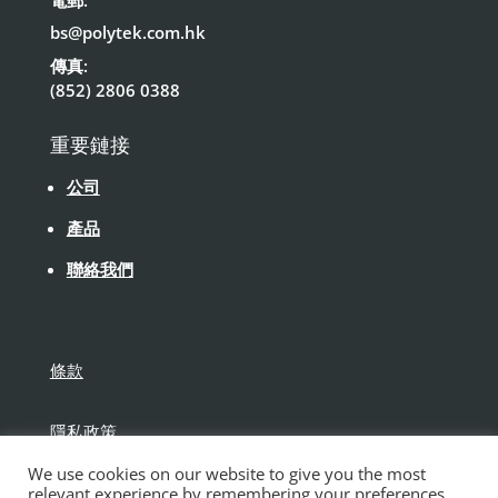
bs@polytek.com.hk
傳真:
(852) 2806 0388
重要鏈接
公司
產品
聯絡我們
條款
隱私政策
We use cookies on our website to give you the most
免責聲明
relevant experience by remembering your preferences