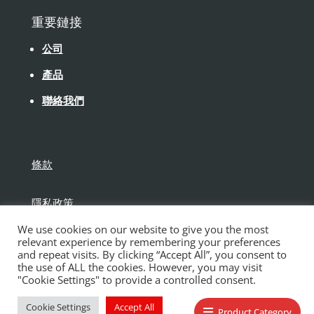
重要鏈接
公司
產品
聯絡我們
條款
隱私政策
We use cookies on our website to give you the most
免責聲明
relevant experience by remembering your preferences
and repeat visits. By clicking “Accept All”, you consent to
the use of ALL the cookies. However, you may visit
"Cookie Settings" to provide a controlled consent.
Cookie Settings
Accept All
版權所有保得建材有限公司
Product Category