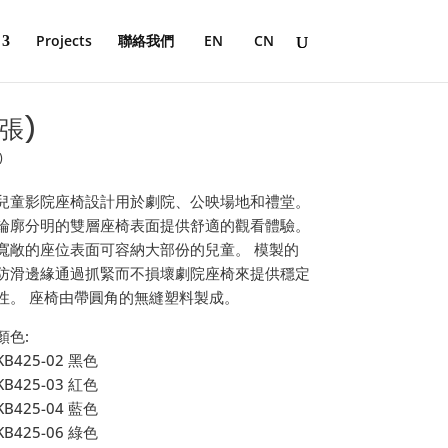
Projects
聯絡我們
EN
CN
 張)
)
兒童影院座椅設計用於劇院、公映場地和禮堂。
輪廓分明的雙層座椅表面提供舒適的觀看體驗。
寬敞的座位表面可容納大部份的兒童。 模製的
防滑邊緣通過抓緊而不損壞劇院座椅來提供穩定
性。 座椅由帶圓角的無縫塑料製成。
顏色:
KB425-02 黑色
KB425-03 紅色
KB425-04 藍色
KB425-06 綠色