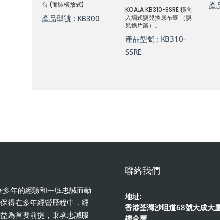
台 (面裝橫放式)
產
KOALA KB310-SSRE 橫向
產品型號 :
KB300
入墻式嬰兒換尿布臺 （嬰
兒換片架）。
產品型號 :
KB310-
SSRE
聯絡我們
憑著多年的經驗和一班忠誠而勤
地址:
。保得在多年經營歷程中，經
香港荃灣沙咀道68號大成大廈
利益為首要前提，秉承忠誠服
樓全層