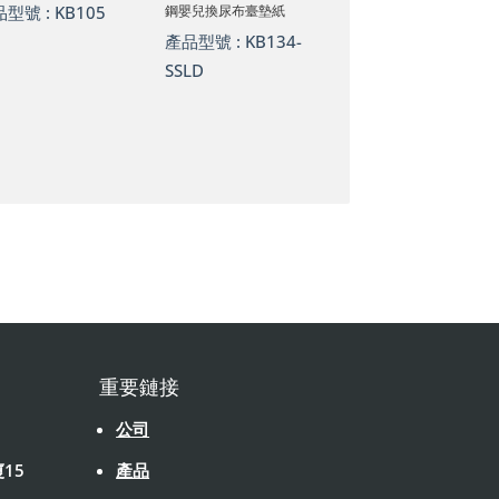
品型號 :
KB105
鋼嬰兒換尿布臺墊紙
產品型號 :
KB134-
SSLD
重要鏈接
公司
15
產品