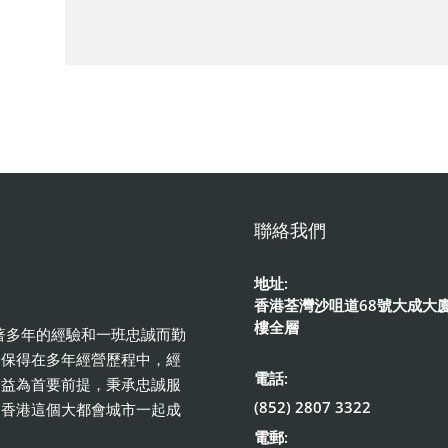
聯絡我們
地址:
香港荃灣沙咀道68號大成大廈
樓全層
憑著多年的經驗和一班忠誠而勤
。保得在多年經營歷程中，經
電話:
利益為首要前提，秉承忠誠服
(852) 2807 3322
和香港這個大都會城市一起成
電郵: