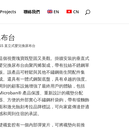
Projects
聯絡我們
EN
CN
尿布台
01-SS 直立式嬰兒換尿布台
這個視覺瑰寶既堅固又美觀。掛牆安裝的垂直式
嬰兒換尿布台由聚丙烯製成，帶有拉絲不銹鋼單
板。該產品可輕鬆與其他不鏽鋼衛生間配件集
成。還具有一體式鋼製底盤，具有卓越的強度。
周到的顧客設施增強了最終用戶的體驗，包括
Microban® 產品保護、重新設計的襯墊分配
器、方便的外部實心不鏽鋼杆袋鉤，帶有缎麵飾
面和激光蝕刻考拉品牌標誌，可向家庭傳達舒適
感和周到住宿的承諾。
雙襯套腔有一個內部彈簧片，可將襯墊向前推