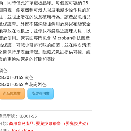
動，同時僅允許單襯板點膠。每個腔可容納 25
個襯裡，鎖定機制可最大限度地減少操作員的加
注，並阻止潛在的故意破壞行為。該產品包括兒
童保護帶。外部不鏽鋼袋挂鉤用於將尿布袋安全
地存放在地板上，並使尿布袋靠近護理人員，以
便於使用。床表面專門包含 Microban® 抗菌產
品保護，可減少引起異味的細菌，並在兩次清潔
之間保持床表面清潔。隱藏式氣缸提供可控、緩
慢的更換站床身的打開和關閉。
顏色:
KB301-01SS 灰色
KB301-05SS 白花崗岩色
產品規格書
安裝說明書
產品型號 :
KB301-SS
分類:
商用育兒產品
,
嬰兒換尿布臺 （嬰兒換片架）
品牌：
Koala Kare