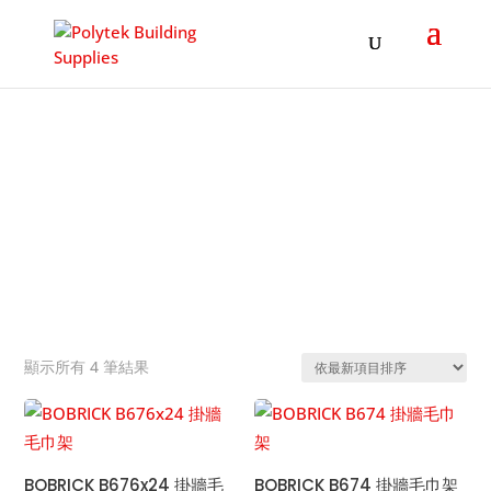
Products
search
毛巾通
&#x22;
依
顯示所有 4 筆結果
熱
銷
度
排
BOBRICK B676x24 掛牆毛
BOBRICK B674 掛牆毛巾架