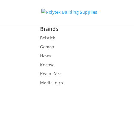
Brands
Bobrick
Gamco
Haws
Kncosa
Koala Kare
Mediclinics