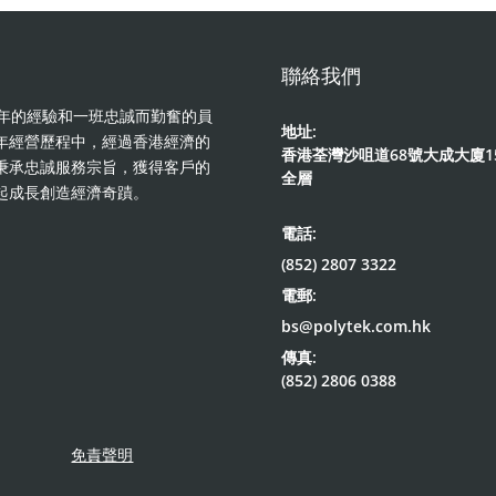
聯絡我們
著多年的經驗和一班忠誠而勤奮的員
地址:
年經營歷程中，經過香港經濟的
香港荃灣沙咀道68號大成大廈1
秉承忠誠服務宗旨，獲得客戶的
全層
起成長創造經濟奇蹟。
電話:
(852) 2807 3322
電郵:
bs@polytek.com.hk
傳真:
(852) 2806 0388
免責聲明