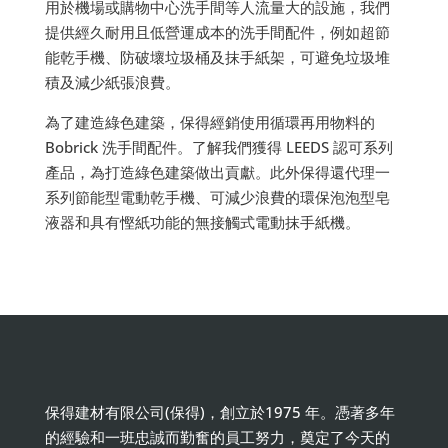
用於機場或購物中心洗手間等人流量大的設施，我們
提供經久耐用且低營運成本的洗手間配件，例如超節
能乾手機、防破壞垃圾桶及抹手紙架，可避免垃圾堆
積及減少紙張浪費。
為了建造綠色建築，保得經銷使用循環再用物料的
Bobrick 洗手間配件。了解我們獲得 LEEDS 認可系列
產品，為打造綠色建築做出貢獻。此外保得還代理一
系列節能型電動乾手機、可減少浪費的環保泡泡型皂
液器和具有慳紙功能的無接觸式電動抹手紙機。
保得建材有限公司(保得)，創立於1975 年。憑著多年
的經驗和一班忠誠而勤奮的員工努力，奠定了今天的