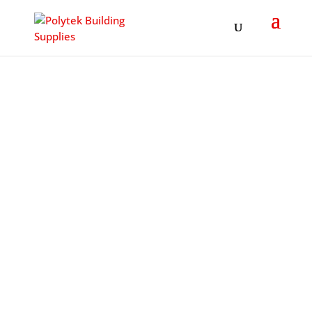
Products
search
洗手間配件
40年代理洗手間配件的經驗、超過500款的產品、眾多
知名企業，如迪士尼的信賴！
經過40年發展，保得建材已經成為香港、澳門及中國內地領先的洗手間配件代理商。
我們榮幸得到迪士尼、澳門永利、太古地產等眾多客戶的信任。提供超過500種產
品。產品環保、符合美國殘疾人法案（ADA）、擁有 LEED認證 (Leadership in
Energy & Environmental Design) 是由美國綠建築協會(USGBC)所認證的LEED綠建
築評分系統。) 、符合香港《設計手冊：暢通無阻的通道 2008》（BFA2008）、有防
盜功能等等。
&#x22;